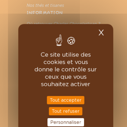
Nos thés et tisanes
INFORMATION
Où retrouver Charles Chocolartisan ?
X
Masqu
Professionnels
Nous contacter
Magasins
On recrute
Ce site utilise des
VOTRE COMPTE
cookies et vous
donne le contrôle sur
Informations personnelles
ceux que vous
Commandes
souhaitez activer
Avoirs
Adresses
Bons de réduction
Tout accepter
Mes alertes
Tout refuser
Personnaliser