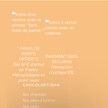
* FRAIS DE
PORTS
PAIEMENT 100%
OFFERTS
SECURISE
Dès 61 € d’achat
Transaction
en France
cryptage SSL
Métropolitaine en
point relais
CHOCOLARTISAN
Nos chocolats
Nos pâtes à tartiner
Nos cafés