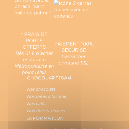
* FRAIS DE
PORTS
PAIEMENT 100%
OFFERTS
SECURISE
Dès 61 € d’achat
Transaction
en France
cryptage SSL
Métropolitaine en
point relais
CHOCOLARTISAN
Nos chocolats
Nos pâtes à tartiner
Nos cafés
Nos thés et tisanes
INFORMATION