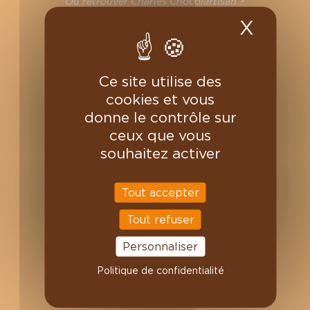
Où retrouver Charles Chocolartisan ?
Professionnels
X
Masqu
Nous contacter
Magasins
On recrute
Ce site utilise des
VOTRE COMPTE
cookies et vous
donne le contrôle sur
Informations personnelles
ceux que vous
Commandes
souhaitez activer
Avoirs
Adresses
Bons de réduction
Tout accepter
Mes alertes
Tout refuser
Personnaliser
Politique de confidentialité