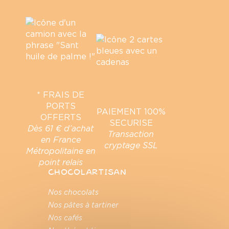
* FRAIS DE
PORTS
PAIEMENT 100%
OFFERTS
SECURISE
Dès 61 € d’achat
Transaction
en France
cryptage SSL
Métropolitaine en
point relais
CHOCOLARTISAN
Nos chocolats
Nos pâtes à tartiner
Nos cafés