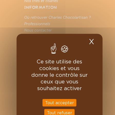
Nos thés et tisanes
INFORMATION
Où retrouver Charles Chocolartisan ?
Professionnels
Nous contacter
Magasins
X
Masqu
On recrute
VOTRE COMPTE
Informations personnelles
Ce site utilise des
Commandes
cookies et vous
Avoirs
donne le contrôle sur
Adresses
ceux que vous
Bons de réduction
souhaitez activer
Mes alertes
Tout accepter
Tout refuser