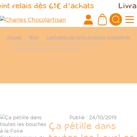
Panneau de gestion des cookies
nt relais dès 61€ d’achats
Livrai
Accueil
Blog
L'actualité de notre aventure gourmande
Ça pétille dans toutes les bouches à la Foire
Gastronomique de Saint Galmier !
Publié : 24/10/2019
Ça pétille dans