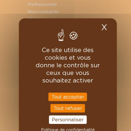
Professionnels
Nous contacter
Magasins
X
Masqu
On recrute
VOTRE COMPTE
Informations personnelles
Ce site utilise des
Commandes
cookies et vous
Avoirs
donne le contrôle sur
Adresses
ceux que vous
Bons de réduction
souhaitez activer
Mes alertes
Tout accepter
Tout refuser
Personnaliser
Politique de confidentialité