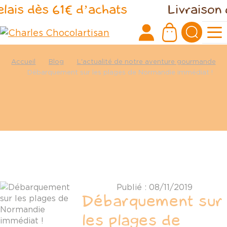
Panneau de gestion des cookies
elais dès 61€ d’achats
Livraison 
Accueil
Blog
L'actualité de notre aventure gourmande
Débarquement sur les plages de Normandie immédiat !
Publié : 08/11/2019
Débarquement sur
les plages de