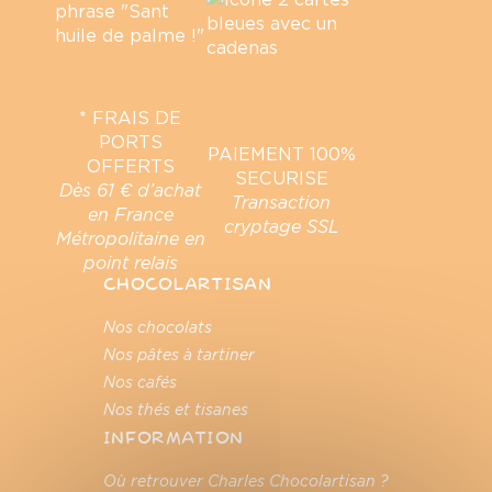
* FRAIS DE
PORTS
PAIEMENT 100%
OFFERTS
SECURISE
Dès 61 € d’achat
Transaction
en France
cryptage SSL
Métropolitaine en
point relais
CHOCOLARTISAN
Nos chocolats
Nos pâtes à tartiner
Nos cafés
Nos thés et tisanes
INFORMATION
Où retrouver Charles Chocolartisan ?