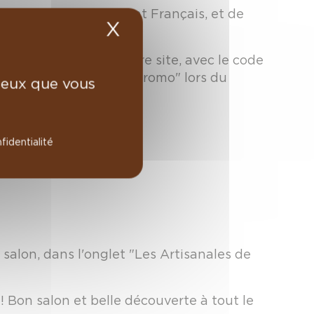
ribuent au rayonnement Français, et de
X
Masquer le bandea
ctement !
t 36€
d'achats sur notre site, avec le code
dans la rubrique "code promo" lors du
 ceux que vous
fidentialité
salon, dans l'onglet "Les Artisanales de
! Bon salon et belle découverte à tout le