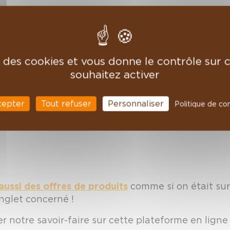
nd même à la rencontre de celles et ceux qui cont
e mis à disposition pour échanger avec nous dire
 vous offre 6€
sur tout vos commandes dépassan
qu'à la fin du salon dimanche soir. Renseignez-le 
se des cookies et vous donne le contrôle sur
souhaitez activer
cepter
Tout refuser
Personnaliser
Politique de con
 aussi des offres de produits
comme si on était sur 
onglet concerné !
 notre savoir-faire sur cette plateforme en ligne 