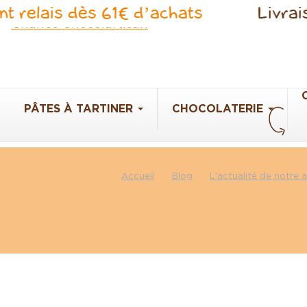
Panneau de gestion des cookies
 relais dès 61€ d’achats
Livraiso
PÂTES À TARTINER
CHOCOLATERIE
Accueil
Blog
L'actualité de notre