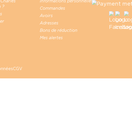
 Charles
Informations personnelles
 ?
Commandes
s
Avoirs
er
Adresses
Bons de réduction
Mes alertes
données
CGV