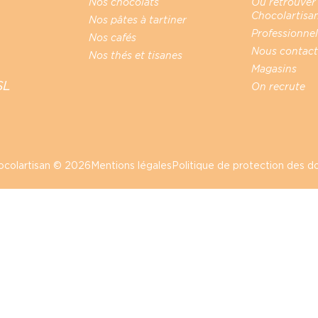
Nos chocolats
Où retrouver
Chocolartisan
Nos pâtes à tartiner
Professionnel
Nos cafés
Nous contact
Nos thés et tisanes
Magasins
SL
On recrute
ocolartisan © 2026
Mentions légales
Politique de protection des 