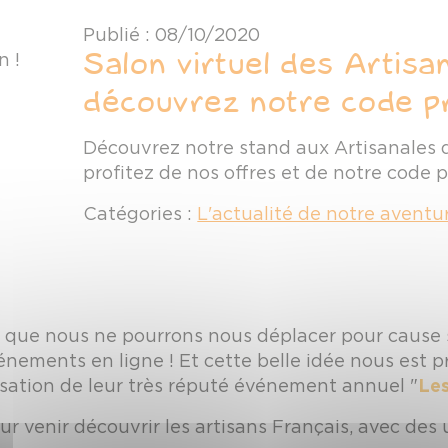
Publié : 08/10/2020
Salon virtuel des Artisa
découvrez notre code pr
Découvrez notre stand aux Artisanales 
profitez de nos offres et de notre code 
Catégories :
L'actualité de notre avent
t que nous ne pourrons nous déplacer pour cause 
énements en ligne ! Et cette belle idée nous est 
alisation de leur très réputé événement annuel "
Les
venir découvrir les artisans Français, avec des u