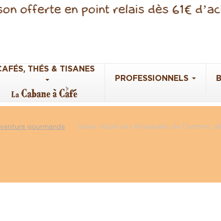
n offerte en point relais dès 61€ d’ach
CAFÉS, THÉS & TISANES
PROFESSIONNELS
 aventure gourmande
Salon virtuel des Artisanales de Chartres, 