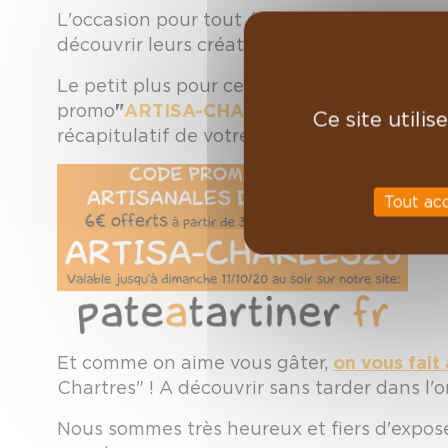
L'occasion pour tout épicurien d'aller qua
découvrir leurs créations. Un chat est mêm
Le petit plus pour ce salon numérique ?
On
promo
"
ARTISA-CHARLES20
"
, valable jus
Ce site utili
récapitulatif de votrez panier.
Tout ac
Et comme on aime vous gâter,
on vous fait
Chartres" ! A découvrir sans tarder dans l'
Nous sommes très heureux et fiers d'exposer