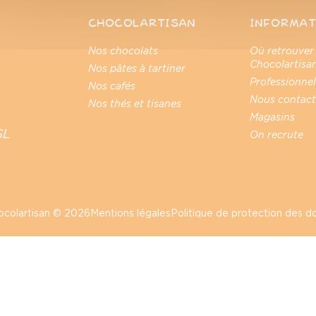
CHOCOLARTISAN
INFORMAT
Nos chocolats
Où retrouver
Chocolartisan
Nos pâtes à tartiner
Professionnel
Nos cafés
Nous contact
Nos thés et tisanes
Magasins
SL
On recrute
ocolartisan © 2026
Mentions légales
Politique de protection des 