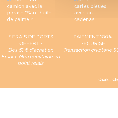
* FRAIS DE PORTS
PAIEMENT 100%
OFFERTS
SECURISE
Dès 61 € d’achat en
Transaction cryptage S
France Métropolitaine en
point relais
Charles Ch