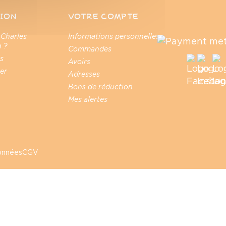
ION
VOTRE COMPTE
 Charles
Informations personnelles
 ?
Commandes
s
Avoirs
er
Adresses
Bons de réduction
Mes alertes
données
CGV