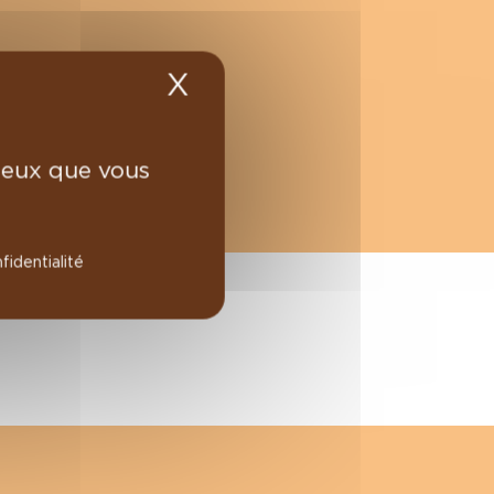
X
Masquer le bandea
 ceux que vous
fidentialité