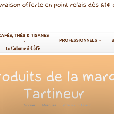
raison offerte en point relais dès 61€ 
CAFÉS, THÉS & TISANES
PROFESSIONNELS
roduits de la mar
Tartineur
Accueil
Marques
Artisan Tartineur