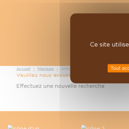
Ce site utili
Tout ac
Accueil
Marques
Artisan Tartineur
Veuillez nous excuser pour le désagrémen
Effectuez une nouvelle recherche