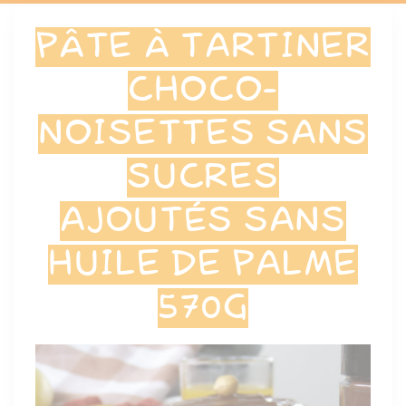
PÂTE À TARTINER
CHOCO-
NOISETTES SANS
SUCRES
AJOUTÉS SANS
HUILE DE PALME
570G