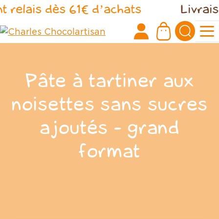
Panneau de gestion des cookies
 relais dès 61€ d’achats
Livraiso
Pâte à tartiner aux
noisettes sans sucres
ajoutés - grand
format