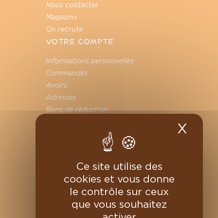
Nous contacter
Magasins
On recrute
VOTRE COMPTE
Informations personnelles
Commandes
Avoirs
Adresses
Bons de réduction
Mes alertes
X
Masq
Ce site utilise des
cookies et vous donne
le contrôle sur ceux
que vous souhaitez
Charles Chocolartisan © 2026
activer
Mentions légales