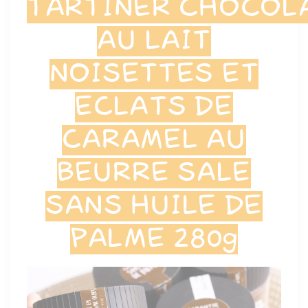
TARTINER CHOCOL
AU LAIT
NOISETTES ET
ECLATS DE
CARAMEL AU
BEURRE SALE
SANS HUILE DE
PALME 280g