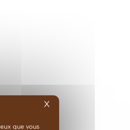
X
Masquer le bandea
 ceux que vous