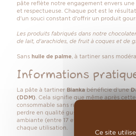
pâte reflète notre engagement envers une 
et respectueuse. Chaque pot est le résultat 
d'un souci constant d'offrir un produit gou
Les produits fabriqués dans notre chocolate
de lait, d'arachides, de fruit à coques et de g
Sans
huile de palme
, à tartiner sans modéra
Informations pratiqu
La pâte à tartiner
Bianka
bénéficie d’une
D
(DDM)
. Cela signifie que même après cette
consommable sans risque pour la santé, bie
perdre en qualité gustative. Conservez-la 
ambiante (entre 17 et 21°C) et assurez-vous
chaque utilisation.
Ce site utili