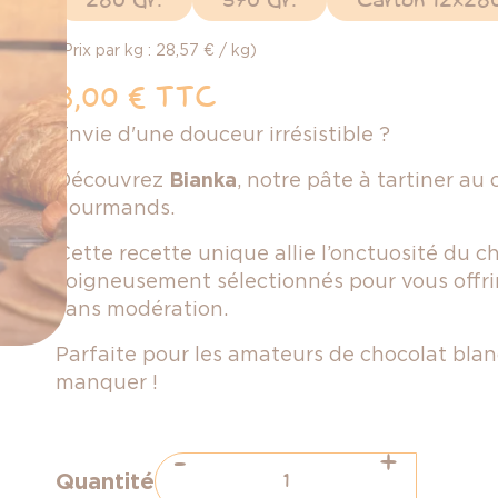
280 Gr.
570 Gr.
Carton 12x280
(Prix par kg : 28,57 € / kg)
8,00 €
TTC
Envie d'une douceur irrésistible ?
Découvrez
Bianka
, notre pâte à tartiner au 
gourmands.
Cette recette unique allie l’onctuosité du c
soigneusement sélectionnés pour vous offri
sans modération.
Parfaite pour les amateurs de chocolat blanc
manquer !
-
+
Quantité