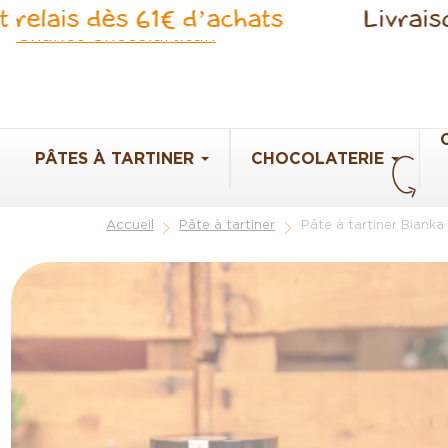
Panneau de gestion des cookies
is dès 61€ d’achats
Livraison off
PÂTES À TARTINER
CHOCOLATERIE
Accueil
Pâte à tartiner
Pâte à tartiner Bianka