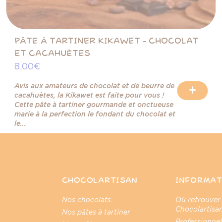
PÂTE À TARTINER KIKAWET - CHOCOLAT
ET CACAHUÈTES
8,00 €
Avis aux amateurs de chocolat et de beurre de
+
cacahuètes, la Kikawet est faite pour vous !
Cette pâte à tartiner gourmande et onctueuse
marie à la perfection le fondant du chocolat et
le...
CHOCOLARTISAN
INFORMAT
Nos chocolats
Où retrouver
Chocolartisan
Nos pâtes à tartiner
Professionnel