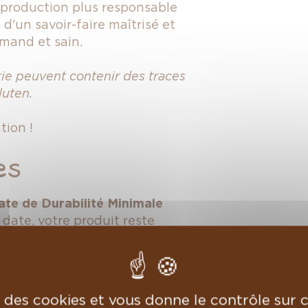
production plus responsable
d'un savoir-faire maîtrisé et
rmand et sain.
rie peuvent contenir des traces
luten.
tion !
es
ate de Durabilité Minimale
 date, votre produit reste
n qu'il puisse légèrement
dans un placard à température
 de bien refermer le pot après
se des cookies et vous donne le contrôle sur