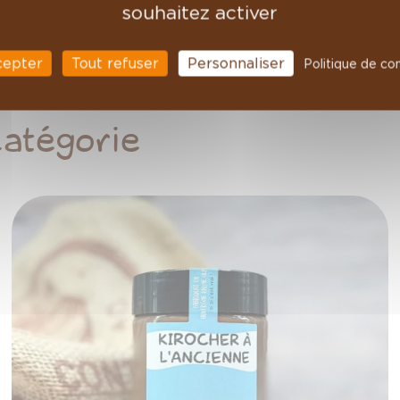
souhaitez activer
ant d'atteindre la DDM, alors
 délicieuse gourmandise !
cepter
Tout refuser
Personnaliser
Politique de con
catégorie