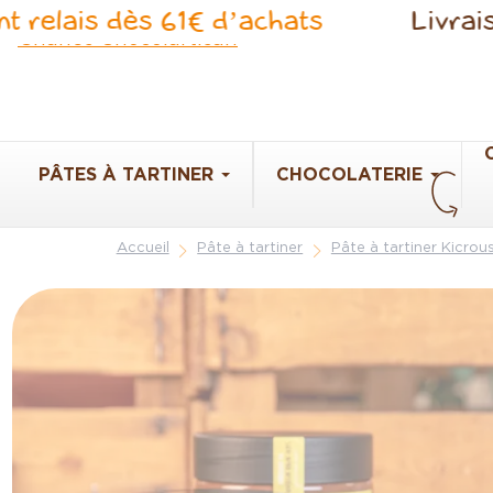
Panneau de gestion des cookies
ais dès 61€ d’achats
Livraison off
PÂTES À TARTINER
CHOCOLATERIE
Accueil
Pâte à tartiner
Pâte à tartiner Kicrou