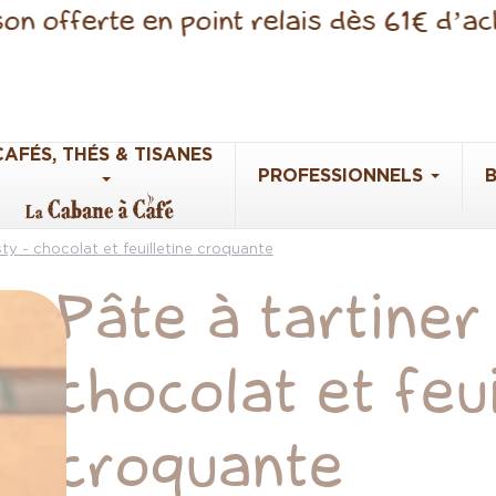
erte en point relais dès 61€ d’achats
CAFÉS, THÉS & TISANES
PROFESSIONNELS
sty - chocolat et feuilletine croquante
Pâte à tartiner
chocolat et feui
croquante