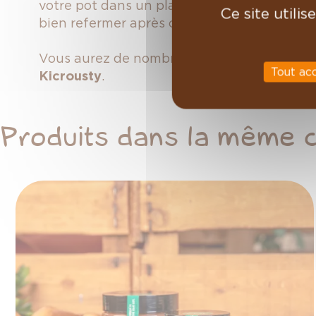
votre pot dans un placard à température am
Ce site utili
bien refermer après chaque utilisation.
Vous aurez de nombreux mois pour profiter 
Tout ac
Kicrousty
.
Produits dans la même 