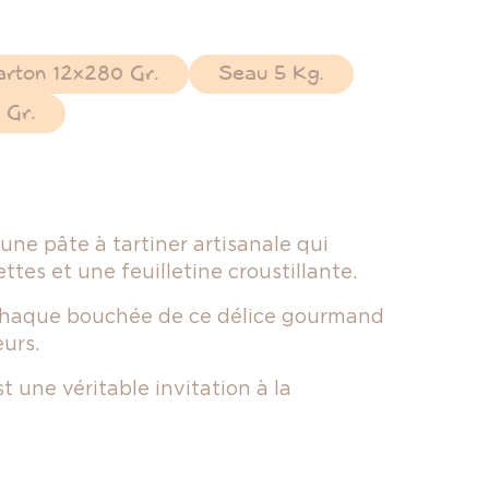
arton 12x280 Gr.
Seau 5 Kg.
 Gr.
 une pâte à tartiner artisanale qui
isettes et une
feuilletine
croustillante.
e, chaque bouchée de ce délice gourmand
urs.
t une véritable invitation à la