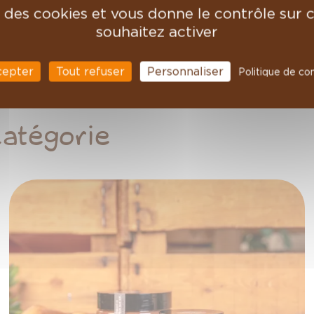
biante (entre 17 et 21°C) et à
se des cookies et vous donne le contrôle sur
souhaitez activer
de toute la saveur d
e la
cepter
Tout refuser
Personnaliser
Politique de con
catégorie