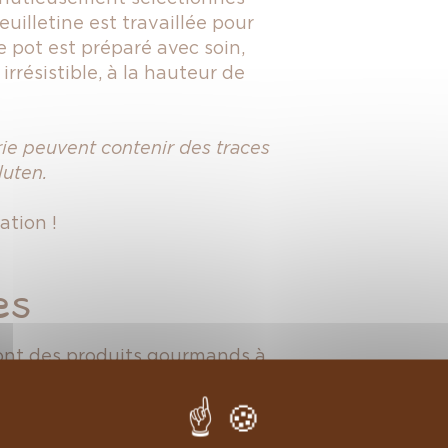
euill
e
tine
est travaillée pour
e pot est préparé avec soin,
rrésistible, à la hauteur de
rie peuvent contenir des traces
luten.
ation !
es
sont des produits gourmands à
ignifie qu’après cette date, le
ité gustative sans devenir
tion optimale, veillez à garder