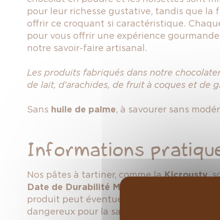
pour leur richesse gustative, tandis que la
f
offrir ce croquant si caractéristique. Chaqu
pour vous offrir une expérience gourmande i
notre savoir-faire artisanal.
Les produits fabriqués dans notre chocolate
de lait, d'arachides, de fruit à coques et de g
Sans
huile de palme
, à savourer sans modér
Informations pratiqu
Nos pâtes à tartiner, comme l
a
Kicrousty
, 
Date de Durabilité Minimale (DDM)
. Cela s
produit peut éventuellement perdre en qual
dangereux pour la santé. Pour une conserva