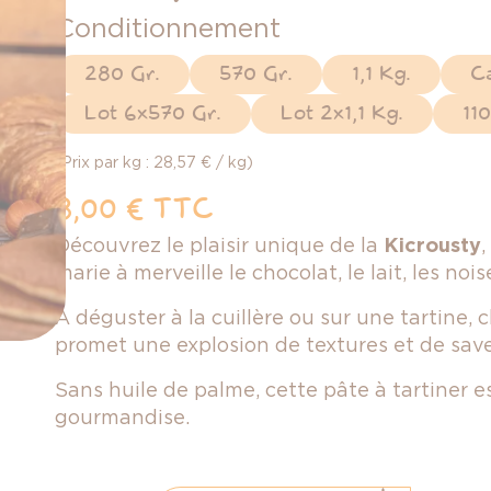
Conditionnement
280 Gr.
570 Gr.
1,1 Kg.
C
Lot 6x570 Gr.
Lot 2x1,1 Kg.
110
(Prix par kg : 28,57 € / kg)
8,00 €
TTC
Découvrez le plaisir unique de la
Kicrousty
,
marie à merveille le chocolat, le lait, les no
À déguster à la cuillère ou sur une tartin
promet une explosion de textures et de save
Sans huile de palme, cette pâte à tartiner es
gourmandise.