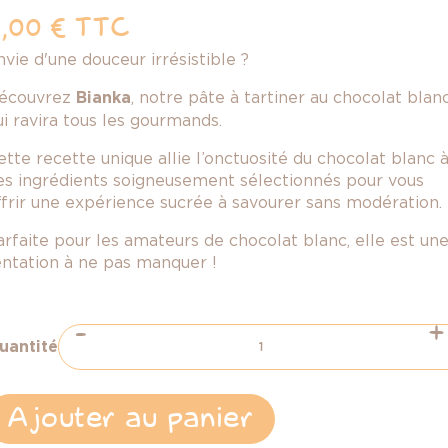
,00 €
TTC
nvie d'une douceur irrésistible ?
écouvrez
Bianka
, notre pâte à tartiner au chocolat blan
ui ravira tous les gourmands.
ette recette unique allie l’onctuosité du chocolat blanc 
es ingrédients soigneusement sélectionnés pour vous
ffrir une expérience sucrée à savourer sans modération.
arfaite pour les amateurs de chocolat blanc, elle est un
entation à ne pas manquer !
-
+
uantité
Ajouter au panier