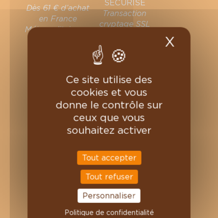
SECURISE
Dès 61 € d’achat
Transaction
en France
cryptage SSL
Métropolitaine en
X
Masqu
point relais
CHOCOLARTISAN
Nos chocolats
Ce site utilise des
Nos pâtes à tartiner
cookies et vous
Nos cafés
donne le contrôle sur
Nos thés et tisanes
ceux que vous
INFORMATION
souhaitez activer
Où retrouver Charles Chocolartisan ?
Professionnels
Tout accepter
Nous contacter
Magasins
Tout refuser
On recrute
Personnaliser
VOTRE COMPTE
Politique de confidentialité
Informations personnelles