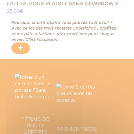
FAITES-VOUS PLAISIR SANS COMPROMIS
E
25,00 €
8,
Pourquoi choisir quand vous pouvez tout avoir ?
s
Avec ce lot des trois recettes Sportichoc , profitez
d’une pâte à tartiner ultra-protéinée pour chaque
envie ! C’est l’occasion...
+
* FRAIS DE
PORTS
PAIEMENT 100%
OFFERTS