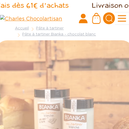
Panneau de gestion des cookies
is dès 61€ d’achats
Livraison offe
Accueil
Pâte à tartiner
Pâte à tartiner Bianka - chocolat blanc