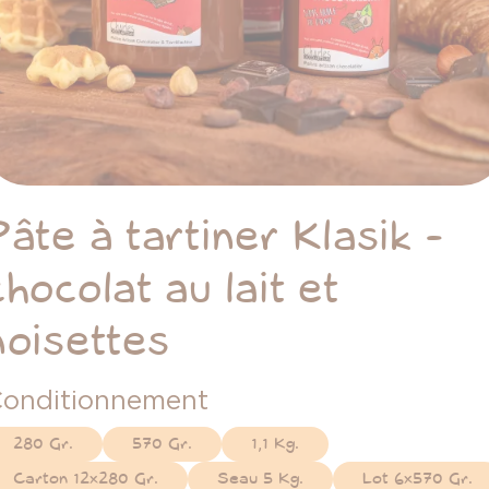
Pâte à tartiner Klasik -
chocolat au lait et
noisettes
onditionnement
280 Gr.
570 Gr.
1,1 Kg.
Carton 12x280 Gr.
Seau 5 Kg.
Lot 6x570 Gr.