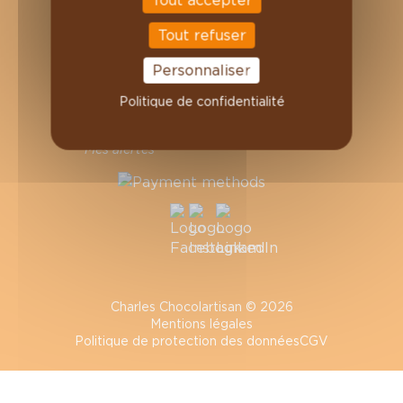
VOTRE COMPTE
Tout refuser
Informations personnelles
Commandes
Personnaliser
Avoirs
Politique de confidentialité
Adresses
Bons de réduction
Mes alertes
Charles Chocolartisan © 2026
Mentions légales
Politique de protection des données
CGV