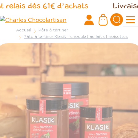
Panneau de gestion des cookies
relais dès 61€ d’achats
Livraison 
Accueil
Pâte à tartiner
Pâte à tartiner Klasik - chocolat au lait et noisettes