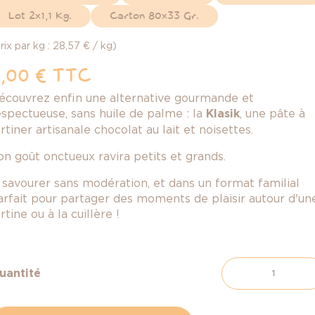
Lot 2x1,1 Kg.
Carton 80x33 Gr.
rix par kg : 28,57 € / kg)
,00 €
TTC
écouvrez enfin une alternative gourmande et
espectueuse, sans huile de palme : la
Klasik
, une pâte à
rtiner artisanale chocolat au lait et noisettes.
on goût onctueux ravira petits et grands.
 savourer sans modération, et dans un format familial
arfait pour partager des moments de plaisir autour d'un
rtine ou à la cuillère !
uantité