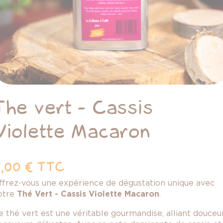
The vert - Cassis
Violette Macaron
,00 €
TTC
ffrez-vous une expérience de dégustation unique avec
otre
Thé Vert - Cassis Violette Macaron
.
e thé vert est une véritable gourmandise, alliant douceu