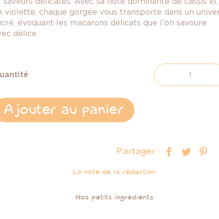
t saveurs délicates. Avec sa note dominante de cassis et
e violette, chaque gorgée vous transporte dans un unive
ucré, évoquant les macarons délicats que l'on savoure
vec délice.
uantité
Ajouter au panier
Partager :
La note de la rédaction
Nos petits ingrédients