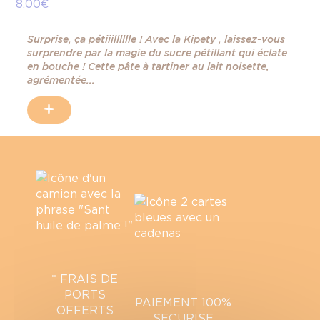
8,00 €
5,
Surprise, ça pétiiilllllle ! Avec la Kipety , laissez-vous
surprendre par la magie du sucre pétillant qui éclate
en bouche ! Cette pâte à tartiner au lait noisette,
agrémentée...
+
* FRAIS DE
PORTS
PAIEMENT 100%
OFFERTS
SECURISE