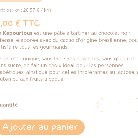
rix par kg : 28,57 € / kg)
,00 €
TTC
a
Kepourtous
est une pâte à tartiner au chocolat noir
ntense, élaborée avec du cacao d'origine brésilienne, pou
atisfaire tous les gourmands.
a recette unique, sans lait, sans noisettes, sans gluten et
ans sucre, en fait un choix idéal pour les personnes
iabétiques, ainsi que pour celles intolérantes au lactose, 
luten ou aux fruits à coque.
uantité
Ajouter au panier