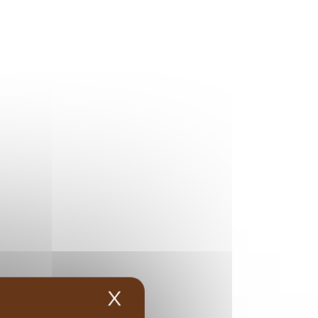
X
Masquer le bandea