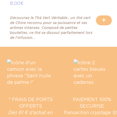
8,00 €
Découvrez le Thé Vert Véritable , un thé vert
+
de Chine reconnu pour sa puissance et ses
arômes intenses. Composé de petites
boulettes, ce thé se dissout parfaitement lors
de l'infusion...
* FRAIS DE PORTS
PAIEMENT 100%
OFFERTS
SECURISE
Dès 61 € d’achat en
Transaction cryptage S