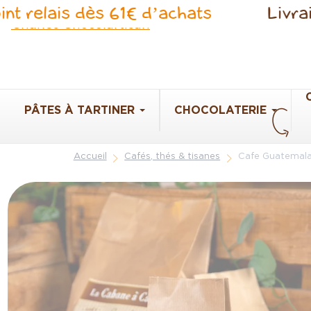
Panneau de gestion des cookies
lais dès 61€ d’achats
Livraison of
PÂTES À TARTINER
CHOCOLATERIE
Accueil
Cafés, thés & tisanes
Cafe Guatemala