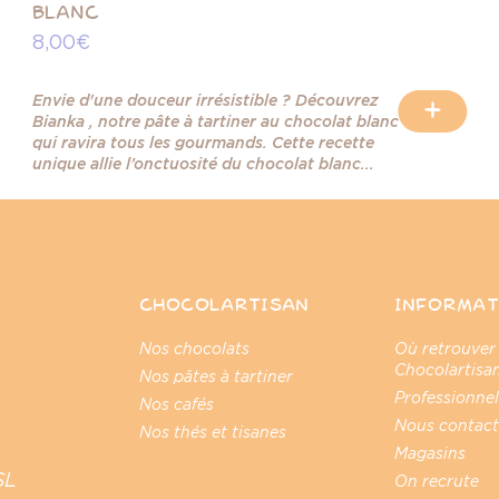
BLANC
8,00 €
Envie d'une douceur irrésistible ? Découvrez
+
Bianka , notre pâte à tartiner au chocolat blanc
qui ravira tous les gourmands. Cette recette
unique allie l’onctuosité du chocolat blanc...
CHOCOLARTISAN
INFORMAT
Nos chocolats
Où retrouver
Chocolartisan
Nos pâtes à tartiner
Professionnel
Nos cafés
Nous contact
Nos thés et tisanes
Magasins
SL
On recrute