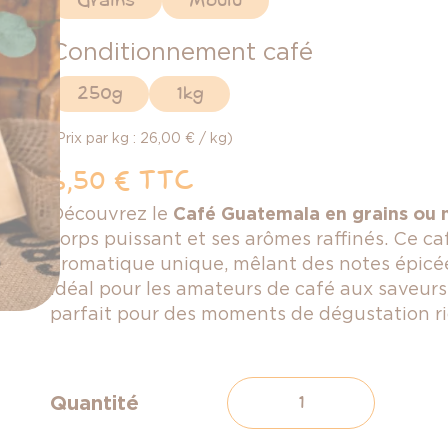
Grains
Moulu
Conditionnement café
250g
1kg
(Prix par kg : 26,00 € / kg)
6,50 €
TTC
Découvrez le
Café Guatemala en grains ou
corps puissant et ses arômes raffinés. Ce caf
aromatique unique, mêlant des notes épicées
Idéal pour les amateurs de café aux saveurs
parfait pour des moments de dégustation ric
Quantité