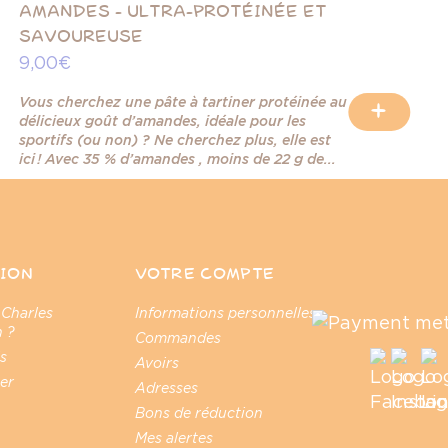
AMANDES - ULTRA-PROTÉINÉE ET
SAVOUREUSE
9,00 €
Vous cherchez une pâte à tartiner protéinée au
+
délicieux goût d’amandes, idéale pour les
sportifs (ou non) ? Ne cherchez plus, elle est
ici ! Avec 35 % d’amandes , moins de 22 g de...
ION
VOTRE COMPTE
 Charles
Informations personnelles
 ?
Commandes
s
Avoirs
er
Adresses
Bons de réduction
Mes alertes