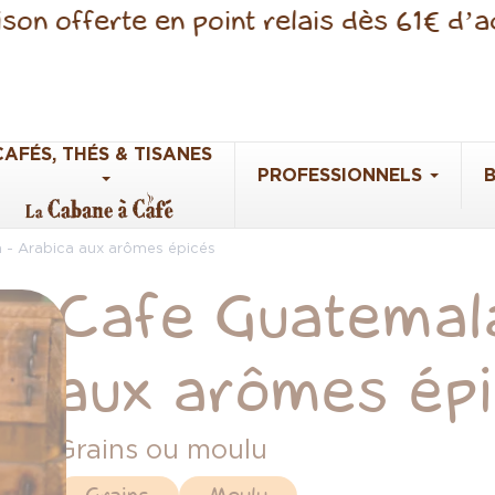
ferte en point relais dès 61€ d’achats
CAFÉS, THÉS & TISANES
PROFESSIONNELS
 - Arabica aux arômes épicés
Cafe Guatemala
aux arômes ép
Grains ou moulu