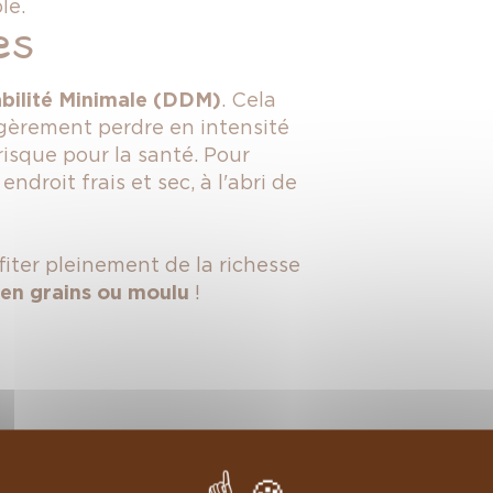
le.
es
bilité Minimale (DDM)
. Cela
légèrement perdre en intensité
isque pour la santé. Pour
droit frais et sec, à l'abri de
.
iter pleinement de la richesse
en grains ou moulu
!