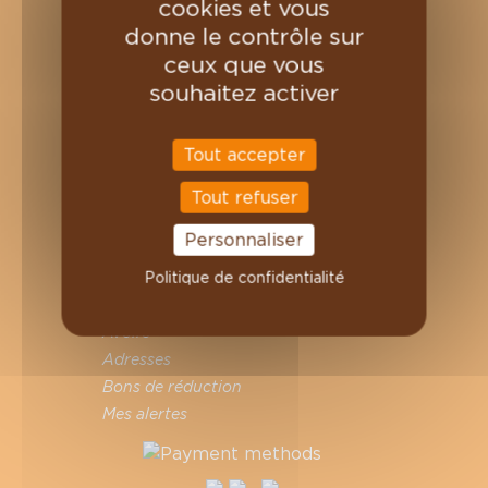
cookies et vous
Nos thés et tisanes
donne le contrôle sur
INFORMATION
ceux que vous
souhaitez activer
Où retrouver Charles Chocolartisan ?
Professionnels
Nous contacter
Tout accepter
Magasins
Tout refuser
On recrute
VOTRE COMPTE
Personnaliser
Politique de confidentialité
Informations personnelles
Commandes
Avoirs
Adresses
Bons de réduction
Mes alertes