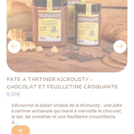
-
PÂTE À TARTINER KICROUSTY -
PÂ
CHOCOLAT ET FEUILLETINE CROQUANTE
S
8,00 €
8,
r
Découvrez le plaisir unique de la Kicrousty , une pâte
à tartiner artisanale qui marie à merveille le chocolat,
le lait, les noisettes et une feuilletine croustillante.
À...
+