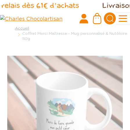
Panneau de gestion des cookies
elais dès 61€ d’achats
Livraison o
Accueil
Coffret Merci Maîtresse - Mug personnalisé & Nutôloire
110g