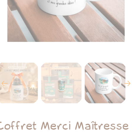
Z
Coffret Merci Maîtresse