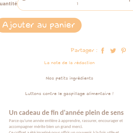
uantité
Ajouter au panier
Partager :
La note de la rédaction
Nos petits ingrédients
Luttons contre le gaspillage alimentaire !
Un cadeau de fin d'année plein de sens
Parce qu'une année entière à apprendre, rassurer, encourager et
accompagner mérite bien un grand merci.
Ce coffret a été imaginé pour offrir un souvenir à la fois utile et