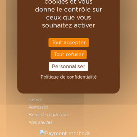
cookies et vous
Nos cafés
donne le contrôle sur
Nos thés et tisanes
ceux que vous
INFORMATION
souhaitez activer
Où retrouver Charles Chocolartisan ?
Professionnels
Tout accepter
Nous contacter
Tout refuser
Magasins
On recrute
Personnaliser
VOTRE COMPTE
Politique de confidentialité
Informations personnelles
Commandes
Avoirs
Adresses
Bons de réduction
Mes alertes